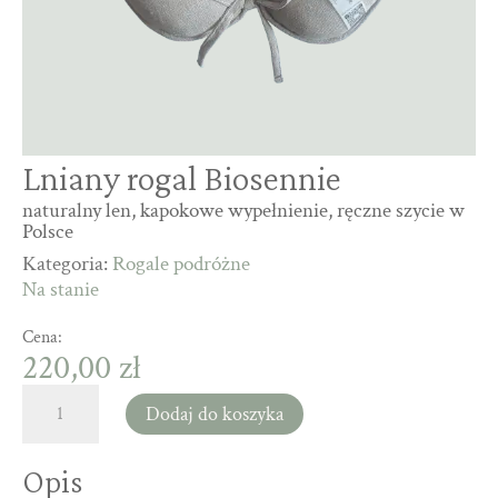
Lniany rogal Biosennie
naturalny len, kapokowe wypełnienie, ręczne szycie w
Polsce
Kategoria:
Rogale podróżne
Na stanie
Cena:
220,00
zł
ilość
Dodaj do koszyka
Lniany
rogal
Opis
Biosennie