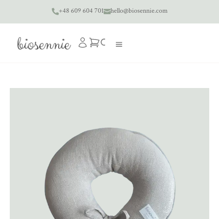
+48 609 604 701
hello@biosennie.com

