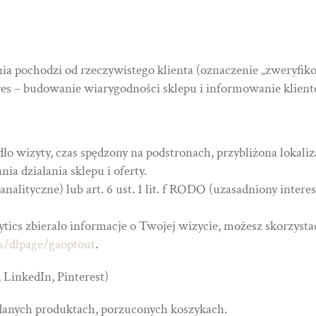
pinia pochodzi od rzeczywistego klienta (oznaczenie „zweryfik
teres – budowanie wiarygodności sklepu i informowanie klien
o wizyty, czas spędzony na podstronach, przybliżona lokaliza
a działania sklepu i oferty.
 analityczne) lub art. 6 ust. 1 lit. f RODO (uzasadniony inter
tics zbierało informacje o Twojej wizycie, możesz skorzystać
om/dlpage/gaoptout
.
 LinkedIn, Pinterest)
ądanych produktach, porzuconych koszykach.