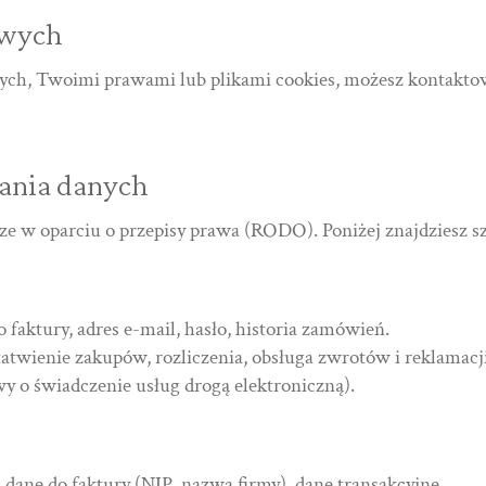
owych
ch, Twoimi prawami lub plikami cookies, możesz kontaktow
zania danych
e w oparciu o przepisy prawa (RODO). Poniżej znajdziesz s
 faktury, adres e-mail, hasło, historia zamówień.
łatwienie zakupów, rozliczenia, obsługa zwrotów i reklamacji
y o świadczenie usług drogą elektroniczną).
, dane do faktury (NIP, nazwa firmy), dane transakcyjne.