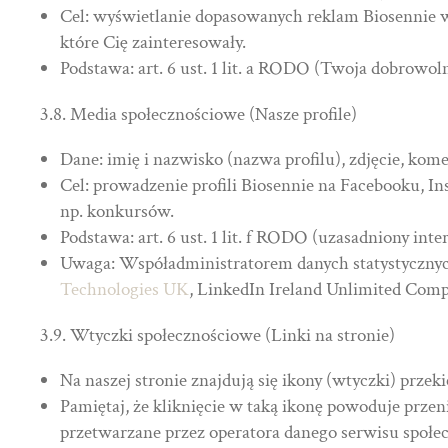
Cel: wyświetlanie dopasowanych reklam Biosennie w 
które Cię zainteresowały.
Podstawa: art. 6 ust. 1 lit. a RODO (Twoja dobrowo
3.8. Media społecznościowe (Nasze profile)
Dane: imię i nazwisko (nazwa profilu), zdjęcie, kom
Cel: prowadzenie profili Biosennie na Facebooku, I
np. konkursów.
Podstawa: art. 6 ust. 1 lit. f RODO (uzasadniony inte
Uwaga: Współadministratorem danych statystycznych
Technologies UK
, LinkedIn Ireland Unlimited Comp
3.9. Wtyczki społecznościowe (Linki na stronie)
Na naszej stronie znajdują się ikony (wtyczki) prze
Pamiętaj, że kliknięcie w taką ikonę powoduje prze
przetwarzane przez operatora danego serwisu społec