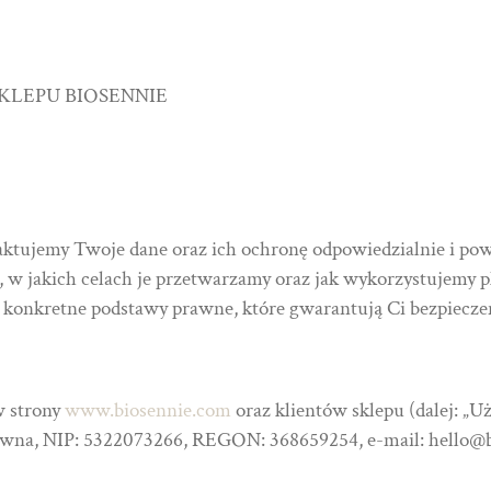
KLEPU BIOSENNIE
aktujemy Twoje dane oraz ich ochronę odpowiedzialnie i po
 w jakich celach je przetwarzamy oraz jak wykorzystujemy pli
e konkretne podstawy prawne, które gwarantują Ci bezpiecz
w strony
www.biosennie.com
oraz klientów sklepu (dalej: „
wna, NIP: 5322073266, REGON: 368659254, e-mail: hello@bio