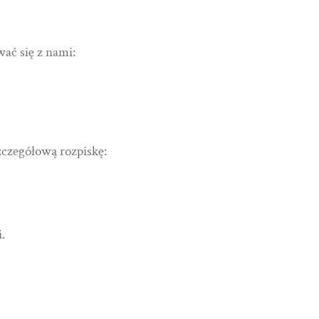
ać się z nami:
zczegółową rozpiskę:
.