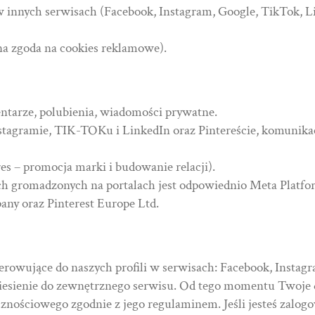
innych serwisach (Facebook, Instagram, Google, TikTok, Lin
lna zgoda na cookies reklamowe).
entarze, polubienia, wiadomości prywatne.
nstagramie, TIK-TOKu i LinkedIn oraz Pintereście, komunikac
res – promocja marki i budowanie relacji).
 gromadzonych na portalach jest odpowiednio Meta Platfor
any oraz Pinterest Europe Ltd.
kierowujące do naszych profili w serwisach: Facebook, Insta
niesienie do zewnętrznego serwisu. Od tego momentu Twoje da
znościowego zgodnie z jego regulaminem. Jeśli jesteś zalog