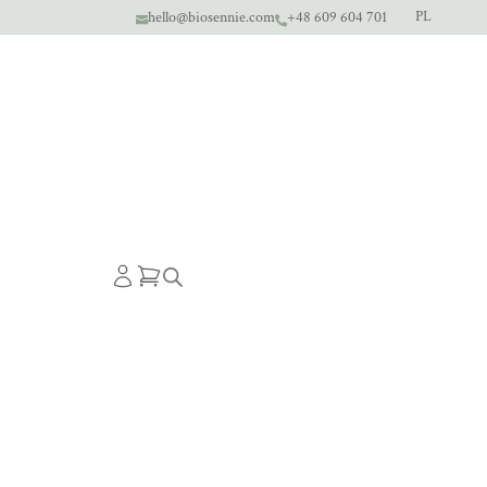
PL
hello@biosennie.com
+48 609 604 701

